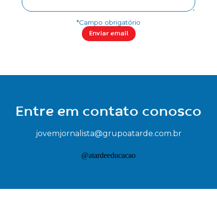
*Campo obrigatório
Enviar email
Entre em contato conosco
jovemjornalista@grupoatarde.com.br
@atardeeducacao